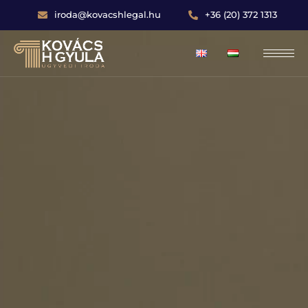
iroda@kovacshlegal.hu
+36 (20) 372 1313