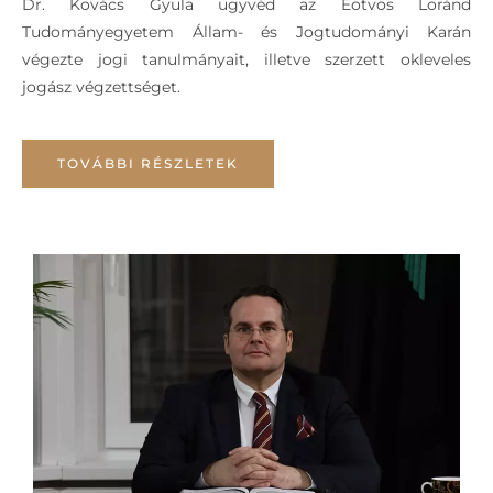
Dr. Kovács Gyula ügyvéd az Eötvös Loránd
Tudományegyetem Állam- és Jogtudományi Karán
végezte jogi tanulmányait, illetve szerzett okleveles
jogász végzettséget.
TOVÁBBI RÉSZLETEK