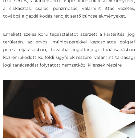
testi sértés), a kábítószerrel kapcsolatos bűncselekményeket,
a sikkasztás, csalás, pénzmosás, valamint ittas vezetés,
továbbá a gazdálkodás rendjét sértő bűncselekményeket.
Emellett széles körű tapasztalatot szerzett a kártérítési jog
területén, az orvosi műhibaperekkel kapcsolatos polgári
peres eljárásokban, továbbá ingatlanjogi tanácsadásban
közreműködött külföldi ügyfelek részére, valamint társasági
jogi tanácsadást folytatott nemzetközi kliensek részére.