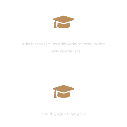
Dr. Horváth Katalin ügyvéd
adatbiztonsági és adatvédelmi szakjogász
GDPR specialista
Dr. Gerván Dániel ügyvéd
munkajogi szakjogász