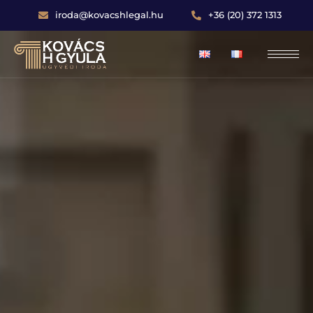
iroda@kovacshlegal.hu
+36 (20) 372 1313