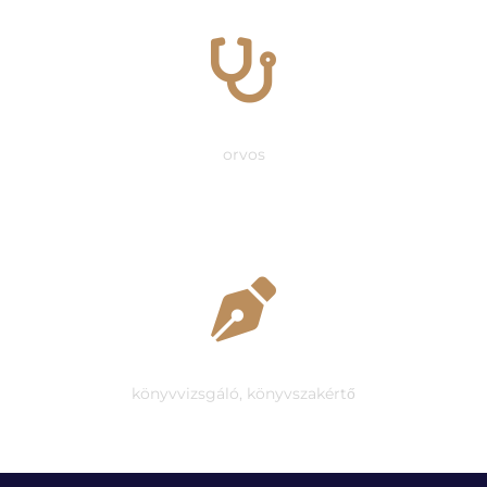
Dr. Losonczi Erika
orvos
Teglár Ferenc
könyvvizsgáló, könyvszakértő