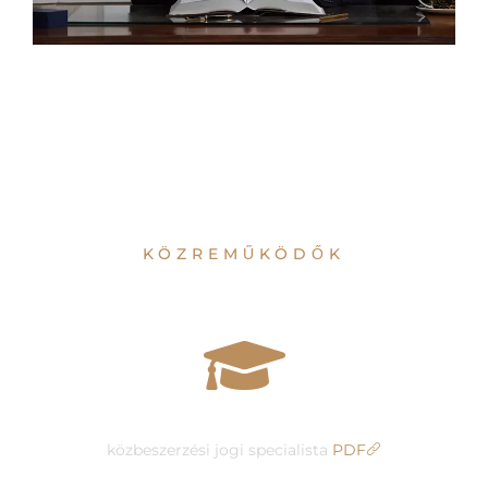
KÖZREMŰKÖDŐK
Dr. Kaltenecker Dániel ügyvéd
közbeszerzési jogi specialista
PDF