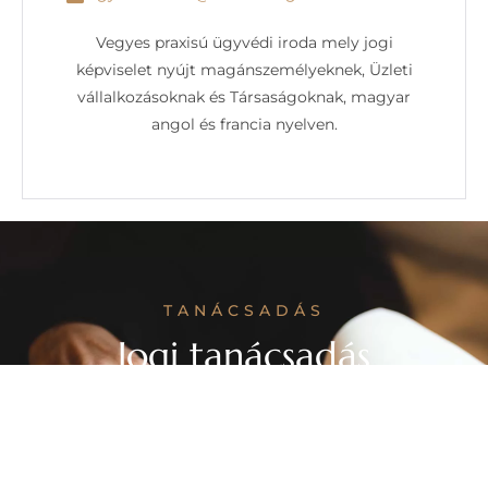
Vegyes praxisú ügyvédi iroda mely jogi
képviselet nyújt magánszemélyeknek, Üzleti
vállalkozásoknak és Társaságoknak, magyar
angol és francia nyelven.
TANÁCSADÁS
Jogi tanácsadás
magánszemélyek, üzleti
vállalkozások és társaságok